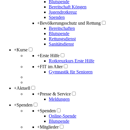
Blutspende
Bereitschaft Köngen
Jugendrotkreuz
Spenden
+
Bevölkerungsschutz und Rettung
Bereitschaften
Blutspende
Rettungsdienst
Sanitätsdienst
+
Kurse
+
Erste Hilfe
Rotkreuzkurs Erste Hilfe
+
FIT im Alter
Gymnastik für Senioren
+
Aktuell
+
Presse & Service
Meldungen
+
Spenden
+
Spenden
Online-Spende
Blutspende
+
Mitglieder