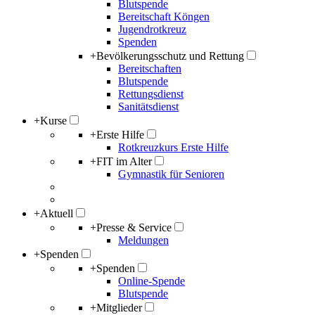
Blutspende
Bereitschaft Köngen
Jugendrotkreuz
Spenden
+
Bevölkerungsschutz und Rettung
Bereitschaften
Blutspende
Rettungsdienst
Sanitätsdienst
+
Kurse
+
Erste Hilfe
Rotkreuzkurs Erste Hilfe
+
FIT im Alter
Gymnastik für Senioren
+
Aktuell
+
Presse & Service
Meldungen
+
Spenden
+
Spenden
Online-Spende
Blutspende
+
Mitglieder