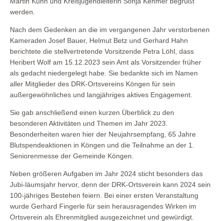
Martin Kuhn und Kreisjugendleiterin Sonja Kehmer begrüßt
werden.
Nach dem Gedenken an die im vergangenen Jahr verstorbenen
Kameraden Josef Bauer, Helmut Betz und Gerhard Hahn
berichtete die stellvertretende Vorsitzende Petra Löhl, dass
Heribert Wolf am 15.12.2023 sein Amt als Vorsitzender früher
als gedacht niedergelegt habe. Sie bedankte sich im Namen
aller Mitglieder des DRK-Ortsvereins Köngen für sein
außergewöhnliches und langjähriges aktives Engagement.
Sie gab anschließend einen kurzen Überblick zu den
besonderen Aktivitäten und Themen im Jahr 2023.
Besonderheiten waren hier der Neujahrsempfang, 65 Jahre
Blutspendeaktionen in Köngen und die Teilnahme an der 1.
Seniorenmesse der Gemeinde Köngen.
Neben größeren Aufgaben im Jahr 2024 sticht besonders das
Jubi-läumsjahr hervor, denn der DRK-Ortsverein kann 2024 sein
100-jähriges Bestehen feiern. Bei einer ersten Veranstaltung
wurde Gerhard Fingerle für sein herausragendes Wirken im
Ortsverein als Ehrenmitglied ausgezeichnet und gewürdigt.